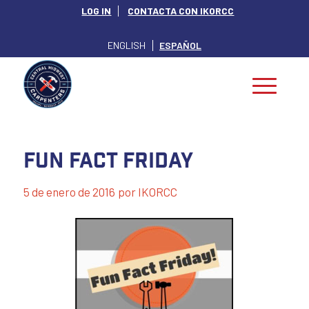
LOG IN
CONTACTA CON IKORCC
ENGLISH
ESPAÑOL
Fun Fact Friday
5 de enero de 2016
por
IKORCC