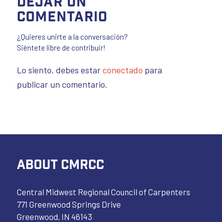
Dejar un
comentario
¿Quieres unirte a la conversación?
Siéntete libre de contribuir!
Lo siento, debes estar
conectado
para
publicar un comentario.
ABOUT CMRCC
Central Midwest Regional Council of Carpenters
771 Greenwood Springs Drive
Greenwood, IN 46143