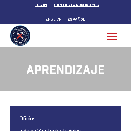
LOG IN
CONTACTA CON IKORCC
ENGLISH
ESPAÑOL
Aprendizaje
Oficios
Indiana/Kentucky Training