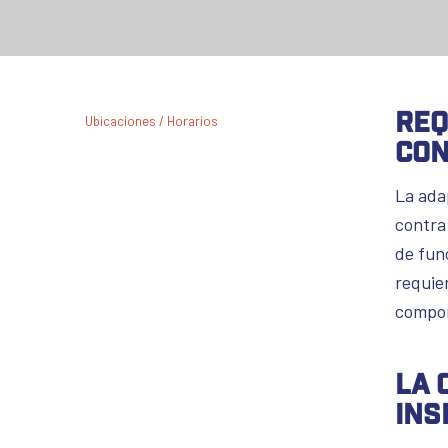
Req
Ubicaciones / Horarios
con
La ada
contra
de fun
requie
compon
La 
ins