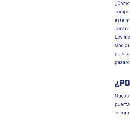
¿Cómo 
compon
está me
centro
Los in
sino q
puerta
pasaro
¿Po
Nuestr
puertas
asegur