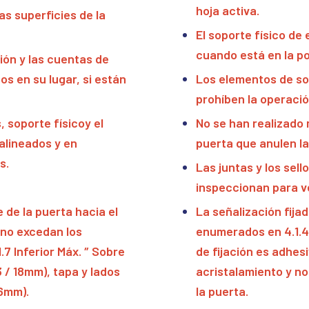
hoja activa.
as superficies de la
El soporte físico de
cuando está en la po
sión y las cuentas de
os en su lugar, si están
Los elementos de sop
prohíben la operació
, soporte físicoy el
No se han realizado
alineados y en
puerta que anulen la
s.
Las juntas y los sel
inspeccionan para ve
e de la puerta hacia el
La señalización fija
, no excedan los
enumerados en 4.1.4;
.7 Inferior Máx. ″ Sobre
de fijación es adhes
3 / 18mm), tapa y lados
acristalamiento y n
76mm).
la puerta.