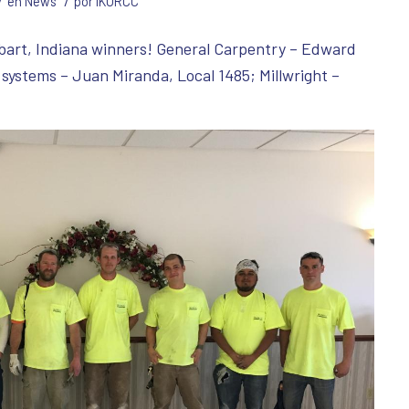
/
/
en
News
por
IKORCC
bart, Indiana winners! General Carpentry – Edward
r systems – Juan Miranda, Local 1485; Millwright –